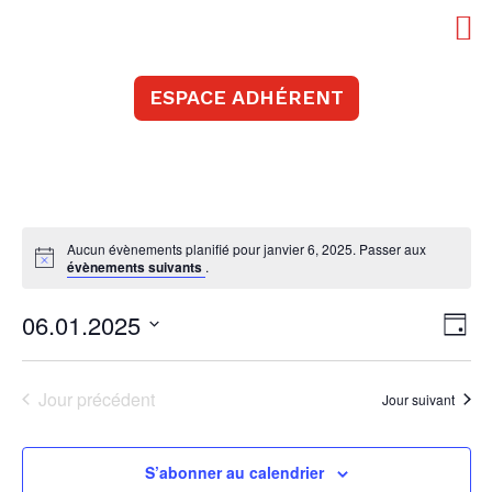
CPTS Tinée Vésubie
ESPACE ADHÉRENT
Aucun évènements planifié pour janvier 6, 2025. Passer aux
évènements suivants
.
Nav
Nav
06.01.2025
Jour
de
par
Sélectionnez
vu
cons
une
Év
Jour précédent
Jour suivant
date.
S’abonner au calendrier