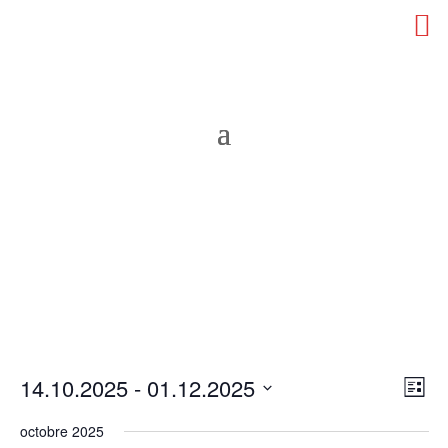
CPTS Tinée Vésubie
Espace Adhérent
Nav
Nav
14.10.2025
 - 
01.12.2025
Liste
de
par
Sélectionnez
vu
cons
octobre 2025
une