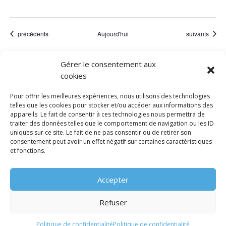
Évènements
Évènements
précédents
Aujourd'hui
suivants
Gérer le consentement aux
S’abonner au calendrier
cookies
Pour offrir les meilleures expériences, nous utilisons des technologies
telles que les cookies pour stocker et/ou accéder aux informations des
appareils. Le fait de consentir à ces technologies nous permettra de
traiter des données telles que le comportement de navigation ou les ID
uniques sur ce site. Le fait de ne pas consentir ou de retirer son
consentement peut avoir un effet négatif sur certaines caractéristiques
et fonctions.
Accepter
© Tineesi 2023
|
Mentions légales
|
Politique de
confidentialité
Refuser
Politique de confidentialité
Politique de confidentialité