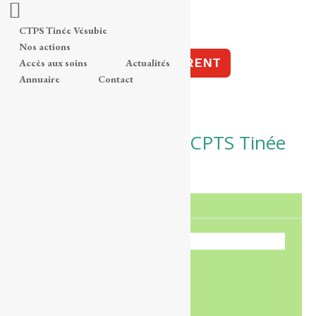
CTPS Tinée Vésubie
Nos actions
ESPACE ADHÉRENT
Accès aux soins
Actualités
Annuaire
Contact
Planning Médicobus CPTS Tinée
Vésubie
22
mai
2026
Cet évènement est passé
DÉTAILS
Date :
mai 22
Heure :
8h00 - 17h00